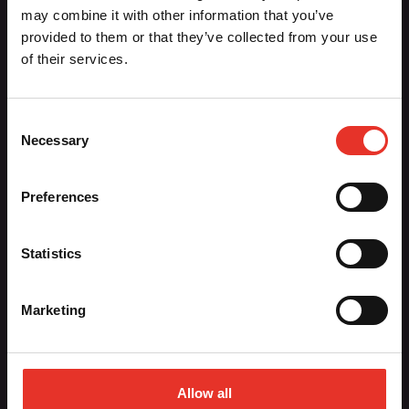
Aiki-Budo Sport / Ronin BV
may combine it with other information that you’ve
Dennenlaan 28
provided to them or that they’ve collected from your use
1161 CR Zwanenburg
of their services.
020-6136764
info@aiki-budo.nl
Consent
Necessary
Selection
Hoofdmenu
Preferences
Contact
Nieuws
Registreren
Statistics
Sportscholen
Vacatures
Marketing
Webshop
Allow all