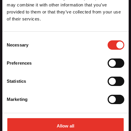
Aiki-Budo Sport / Ronin BV
may combine it with other information that you’ve
Dennenlaan 28
provided to them or that they’ve collected from your use
1161 CR Zwanenburg
of their services.
020-6136764
info@aiki-budo.nl
Consent
Necessary
Selection
Hoofdmenu
Preferences
Contact
Nieuws
Registreren
Statistics
Sportscholen
Vacatures
Marketing
Webshop
Allow all