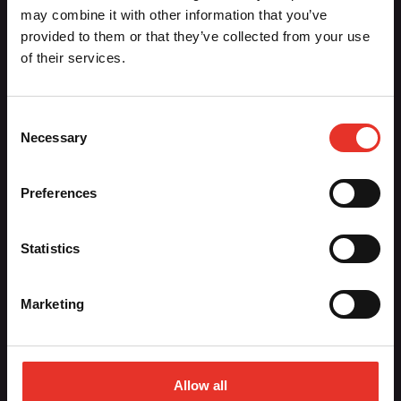
Aiki-Budo Sport / Ronin BV
may combine it with other information that you’ve
Dennenlaan 28
provided to them or that they’ve collected from your use
1161 CR Zwanenburg
of their services.
020-6136764
info@aiki-budo.nl
Consent
Necessary
Selection
Hoofdmenu
Preferences
Contact
Nieuws
Registreren
Statistics
Sportscholen
Vacatures
Marketing
Webshop
Allow all