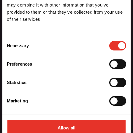
Aiki-Budo Sport / Ronin BV
may combine it with other information that you’ve
Dennenlaan 28
provided to them or that they’ve collected from your use
1161 CR Zwanenburg
of their services.
020-6136764
info@aiki-budo.nl
Consent
Necessary
Selection
Hoofdmenu
Preferences
Contact
Nieuws
Registreren
Statistics
Sportscholen
Vacatures
Marketing
Webshop
Allow all
Algemene Voorwaarden