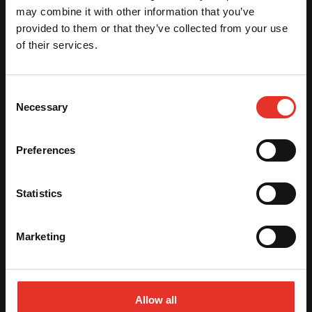
Aiki-Budo Sport / Ronin BV
may combine it with other information that you’ve
Dennenlaan 28
provided to them or that they’ve collected from your use
1161 CR Zwanenburg
of their services.
020-6136764
info@aiki-budo.nl
Consent
Necessary
Selection
Hoofdmenu
Preferences
Contact
Nieuws
Registreren
Statistics
Sportscholen
Vacatures
Marketing
Webshop
Allow all
Algemene Voorwaarden