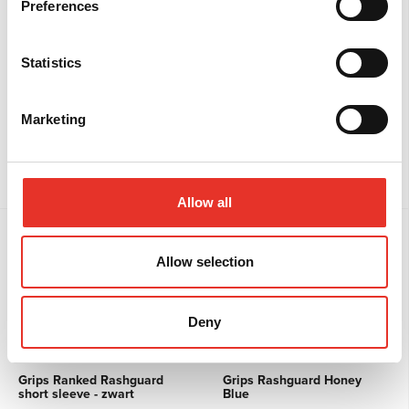
Preferences
Statistics
Grips Ranked Rashguard
Grips Ranked Rashguard
short sleeve - paars
short sleeve - wit
Marketing
€ 59,96
€ 59,96
vanaf
vanaf
Bekijk
Bekijk
Allow all
Final deal
Allow selection
Deny
Grips Ranked Rashguard
Grips Rashguard Honey
short sleeve - zwart
Blue