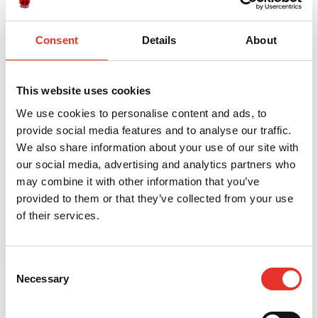
Bekijk
Bekijk
Consent
Details
About
This website uses cookies
We use cookies to personalise content and ads, to
provide social media features and to analyse our traffic.
We also share information about your use of our site with
our social media, advertising and analytics partners who
Grips Ranked Rashguard
Grips Ranked Rashguard
short sleeve - blauw
short sleeve - bruin
may combine it with other information that you’ve
provided to them or that they’ve collected from your use
€ 59,96
€ 59,96
vanaf
vanaf
of their services.
Bekijk
Bekijk
Consent
Necessary
Selection