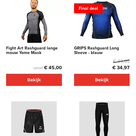
Final deal
Fight Art Rashguard lange
GRIPS Rashguard Long
mouw Yome Mask
Sleeve - blauw
€ 49,95
€ 45,00
€ 34,97
vanaf
Bekijk
Bekijk