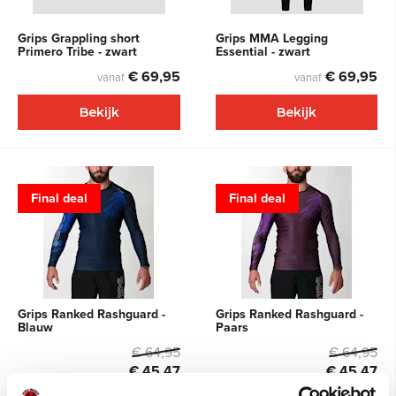
Grips Grappling short
Grips MMA Legging
Primero Tribe - zwart
Essential - zwart
€ 69,95
€ 69,95
vanaf
vanaf
Bekijk
Bekijk
Final deal
Final deal
Grips Ranked Rashguard -
Grips Ranked Rashguard -
Blauw
Paars
€ 64,95
€ 64,95
€ 45,47
€ 45,47