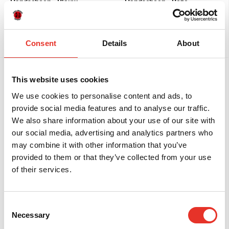
Handschoen - Blauw
Handschoen - Roze
€ 29,95
€ 29,95
vanaf
vanaf
Bekijk
Bekijk
Consent
Details
About
This website uses cookies
Final deal
Final deal
We use cookies to personalise content and ads, to
provide social media features and to analyse our traffic.
We also share information about your use of our site with
our social media, advertising and analytics partners who
may combine it with other information that you’ve
Century Creed Open Palm
Title Couture
provided to them or that they’ve collected from your use
bokszakhandschoen -
Zakhandschoen Leer -
Wit/Zwart
zwart/goud
of their services.
€ 89,95
€ 84,94
€ 39,95
€ 59,46
Consent
Bekijk
Bekijk
Necessary
Selection