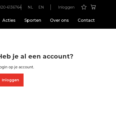
020-6136764
NL
EN
Inloggen
Acties
Sporten
Over ons
Contact
Heb je al een account?
ogin op je account.
Inloggen