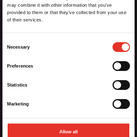
Aiki-Budo Sport / Ronin BV
may combine it with other information that you’ve
Dennenlaan 28
provided to them or that they’ve collected from your use
1161 CR Zwanenburg
of their services.
020-6136764
info@aiki-budo.nl
Consent
Necessary
Selection
Hoofdmenu
Preferences
Contact
Nieuws
Registreren
Statistics
Sportscholen
Vacatures
Marketing
Webshop
Allow all