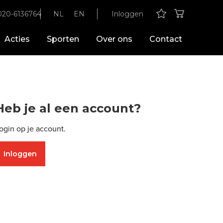
020-6136764
NL
EN
Inloggen
Acties
Sporten
Over ons
Contact
Heb je al een account?
ogin op je account.
Inloggen