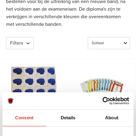
bestellen voor bij de uitreiking van een nieuwe band, na
het voldoen aan de exameneisen. De diploma's zijn te
verkrijgen in verschillende kleuren die overeenkomen
met verschillende banden.
Filters
Ronin Graduatie vuistjes
Ronin Budo diploma met
Consent
Details
About
ingekleurde band
€ 15,95
€ 1,00
vanaf
vanaf