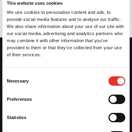
This website uses cookies
Bekijk
Bekijk
We use cookies to personalise content and ads, to
provide social media features and to analyse our traffic.
We also share information about your use of our site with
our social media, advertising and analytics partners who
may combine it with other information that you’ve
provided to them or that they’ve collected from your use
of their services.
Contactgegevens
Aiki-Budo Sport / Ronin BV
Consent
Necessary
Dennenlaan 28
Selection
1161 CR Zwanenburg
020-6136764
Preferences
info@aiki-budo.nl
Statistics
Hoofdmenu