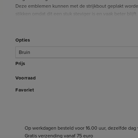
Deze emblemen kunnen met de strijkbout geplakt worde
stikken omdat dit een stuk steviger is en vaak beter blijft 
De emblemen zijn ongeveer 3,5cm breed en 7cm hoog. Di
Kleuren
Opties
Deze emblemen zijn verkrijgbaar in de volgende kleuren
Bruin
Bruin
Wit
Prijs
3.003.460BR
Geel
Voorraad
Oranje
Groen
Favoriet
Blauw
Bruin
Op werkdagen besteld voor 16.00 uur, dezelfde dag 
Gratis verzending vanaf 75 euro