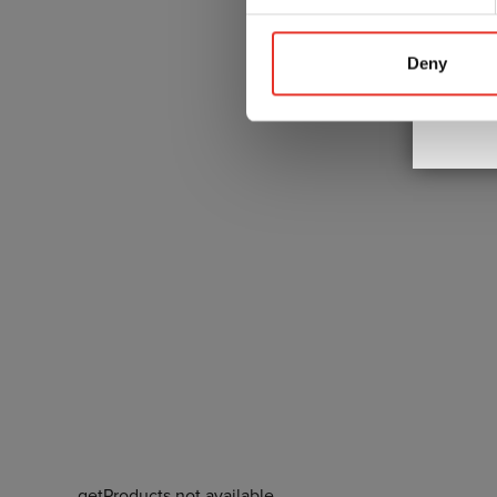
Gebr
Deny
getProducts not available.