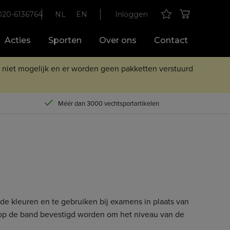
020-6136764
NL
EN
Inloggen
Acties
Sporten
Over ons
Contact
n niet mogelijk en er worden geen pakketten verstuurd
Méér dan 3000 vechtsportartikelen
de kleuren en te gebruiken bij examens in plaats van
op de band bevestigd worden om het niveau van de