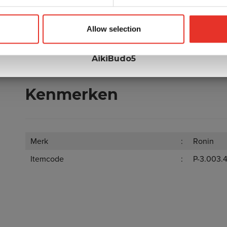
Korting op je eerste bestelling?
Geel
Oranje
uik onderstaande code bij het afrekenen voor 5% korting en be
Allow selection
Groen
direct op bokshandschoenen, gi's, protectie en nog veel meer.
Blauw
Bruin
AikiBudo5
Kenmerken
Merk
Ronin
Itemcode
P-3.003.