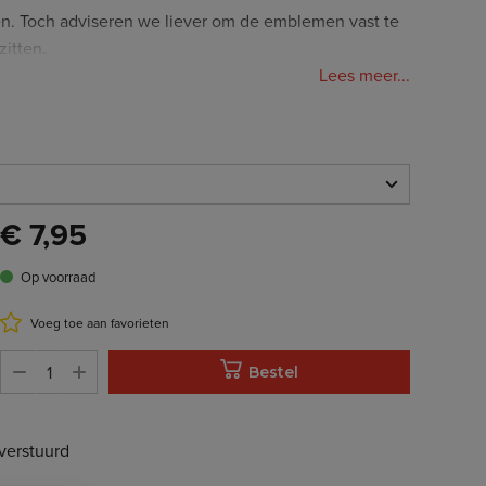
n. Toch adviseren we liever om de emblemen vast te
zitten.
Lees meer...
t kan per embleem iets afwijken.
:
€ 7,95
€ 7,95
Op voorraad
Op voorraad
Voeg toe aan favorieten
Bestel
verstuurd