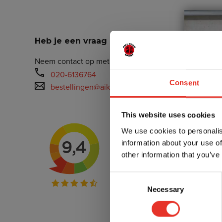
Heb je een vraag over dit product?
Neem contact op met Danny of Michelle
020-6136764
Consent
bestellingen@aiki-budo.nl
This website uses cookies
We use cookies to personalis
information about your use of
other information that you’ve
Consent
Necessary
Selection