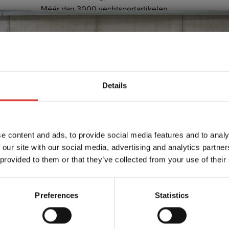
Méér dan 3000 vechtsportartikelen
Omschrijving
Details
Deze graduatie emblemen zijn verkrijgbaar in verschillen
een slip en/of halve banden. De emblemen kunnen dan 
drager aan te geven.
Deze emblemen kunnen met de strijkbout geplakt worde
e content and ads, to provide social media features and to analy
stikken omdat dit een stuk steviger is en vaak beter blijft 
 our site with our social media, advertising and analytics partn
 provided to them or that they’ve collected from your use of their
De emblemen zijn ongeveer 3,5cm breed en 7cm hoog. Di
Kleuren
Preferences
Statistics
Deze emblemen zijn verkrijgbaar in de volgende kleuren
Wit