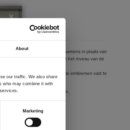
About
de kleuren en te gebruiken bij examens in plaats van
op de band bevestigd worden om het niveau van de
n. Toch adviseren we liever om de emblemen vast te
se our traffic. We also share
zitten.
ers who may combine it with
 services.
t kan per embleem iets afwijken.
Marketing
: