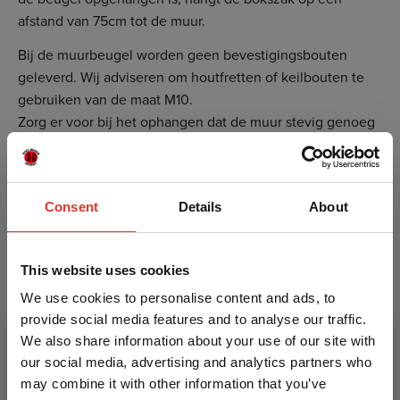
afstand van 75cm tot de muur.
Bij de muurbeugel worden geen bevestigingsbouten
geleverd. Wij adviseren om houtfretten of keilbouten te
gebruiken van de maat M10.
Zorg er voor bij het ophangen dat de muur stevig genoeg
is om de kracht en het gewicht te kunnen dragen.
De hoogte van de beugel is 50cm, de breedte 20cm (daar
gaan de schroeven in) en afstand tot de muur dus 75cm.
Consent
Details
About
Specificaties Ronin muurbeugel
Ideaal voor het ophangen van bokszakken
This website uses cookies
Ook geschikt voor het bevestigen van TRX
We use cookies to personalise content and ads, to
systemen
provide social media features and to analyse our traffic.
Wordt geleverd zonder bevestigingsbouten
We also share information about your use of our site with
Lengte 50cm, breedte 20cm en afstand tot de muur
our social media, advertising and analytics partners who
75cm
may combine it with other information that you’ve