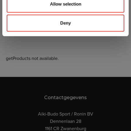
Allow selection
Deny
getProducts not available.
Contactgegevens
Aiki-Budo Sport / Ronin BV
Dennenlaan 28
1161 CR Zwanenburg