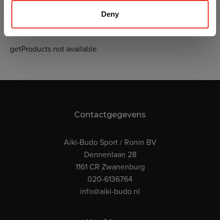
Deny
getProducts not available.
Contactgegevens
Aiki-Budo Sport / Ronin BV
Dennenlaan 28
1161 CR Zwanenburg
020-6136764
info@aiki-budo.nl