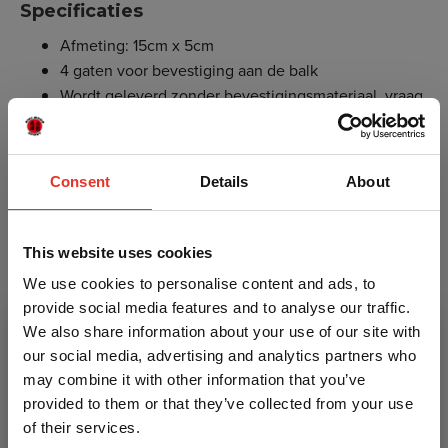
Specificaties
Afmeting: 15cm x 5cm
4 gaten voor bevestiging aan de balk
Wordt geleverd zonder bevestigingsmateriaal, vraag
hiervoor eventueel advies bij een ijzerwarenzaak of
een doe-het-zelf winkel!
Voor een stukje demping, het tegengaan van beweging
Consent
Details
About
van de bokszak, is het aan te raden een
ophangveer
tussen de plafondstrip en de ketting te plaatsen. Let op:
This website uses cookies
dit zorgt niet voor demping van het geluid.
We use cookies to personalise content and ads, to
Als je de overdracht van het geluid wil tegengaan,
provide social media features and to analyse our traffic.
hebben wij daar een dempingsrubber voor.
We also share information about your use of our site with
our social media, advertising and analytics partners who
Kenmerken
may combine it with other information that you’ve
provided to them or that they’ve collected from your use
of their services.