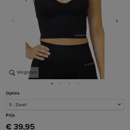
Vergroten
Opties
S - Zwart
S - Zwart
Prijs
€ 39,95
Beperkte voorraad
3.760.506S
€ 39,95
M - Zwart