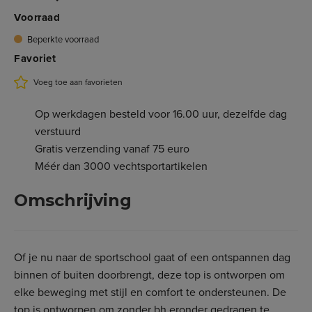
€ 39,95
Niet op voorraad
3.760.506M
Voorraad
L - Zwart
€ 39,95
Niet op voorraad
Beperkte voorraad
3.760.506L
Favoriet
XL - Zwart
€ 39,95
Beperkte voorraad
3.760.506XL
Voeg toe aan favorieten
Op werkdagen besteld voor 16.00 uur, dezelfde dag
verstuurd
Gratis verzending vanaf 75 euro
Méér dan 3000 vechtsportartikelen
Omschrijving
Of je nu naar de sportschool gaat of een ontspannen dag
binnen of buiten doorbrengt, deze top is ontworpen om
elke beweging met stijl en comfort te ondersteunen. De
top is ontworpen om zonder bh eronder gedragen te