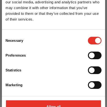
our social media, advertising and analytics partners who
Perfect voor workouts en casual wear
may combine it with other information that you’ve
Verkrijgbaar in
beachy beige
,
sea blue
,
shadow
provided to them or that they’ve collected from your use
black
en
stormy gray
of their services.
Kenmerken
Consent
Necessary
Selection
Merk
Fittastic
Preferences
Itemcode
P-3.760.506
Korting op je eerste bestelling?
Materiaal
Nylon,Spandex
Statistics
Gebruik onderstaande code bij het afrekenen voor 5%
korting en bespaar direct op bokshandschoenen, gi's,
protectie en nog veel meer.
Heb je een vraag over dit product?
Marketing
AikiBudo5
Neem contact op met Danny of Michelle
020-6136764
bestellingen@aiki-budo.nl
Allow all