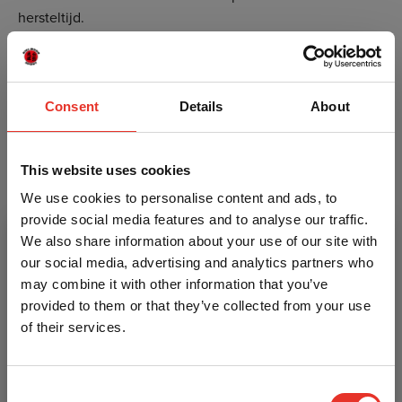
hersteltijd.
Nu de laatste maten met 30% korting!
Gemaakt met snel drogende actieve 4-way stretch
polyester spandex stof voor maximale flexibiliteit en
Consent
Details
About
zijkanten en achterkant meshpanelen die zweet weg
voeren, voelt u zich zelfverzekerd en veilig met de
This website uses cookies
rashguard.
We use cookies to personalise content and ads, to
Kenmerken
provide social media features and to analyse our traffic.
We also share information about your use of our site with
our social media, advertising and analytics partners who
may combine it with other information that you’ve
Merk
Grips
provided to them or that they’ve collected from your use
Itemcode
P-3.605.111
of their services.
Materiaal
Polyester,spandex
Consent