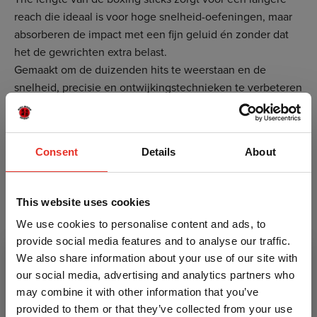
reach die ideaal is voor hoge snelheid-oefeningen, maar
absorberen de impact met een fijn geluid én zonder dat
het de gewrichten extra belast.
Gemaakt om de duizenden hits te weerstaan en de
snelheid, precisie en ontwijkingstechnieken te verbeteren
met elke sessie.
Specificaties
Ergonomische handvatten voorkomen belasting van
Consent
Details
About
de hand, pols en schouders.
Perfect gebalanseerd in densiteit en gewicht voor
snelheid
This website uses cookies
Optimale lengte voor verdediging
We use cookies to personalise content and ads, to
Polsbandjes bieden een extra zekerheid
provide social media features and to analyse our traffic.
Verstevigd en dubbel naaiwerk zorgt voor extreme
We also share information about your use of our site with
levensduur.
our social media, advertising and analytics partners who
may combine it with other information that you’ve
Kenmerken
provided to them or that they’ve collected from your use