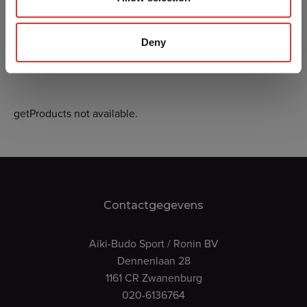
Deny
getProducts not available.
Contactgegevens
Aiki-Budo Sport / Ronin BV
Dennenlaan 28
1161 CR Zwanenburg
020-6136764