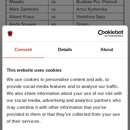
Masato
vs
Buakaw Por. Pramuk
Mike Zambidis
vs
Artur Kyshenko
Albert Kraus
vs
Yoshihiro Sato
Andy Souwer
vs
Drago
Semi Finals
Consent
Details
About
Masato
vs
Artur Kyshenko
Albert Kraus
vs
Andy Souwer
This website uses cookies
Finals
We use cookies to personalise content and ads, to
provide social media features and to analyse our traffic.
Masato
vs
Andy Souwer
We also share information about your use of our site with
our social media, advertising and analytics partners who
may combine it with other information that you’ve
provided to them or that they’ve collected from your use
Kenmerken
of their services.