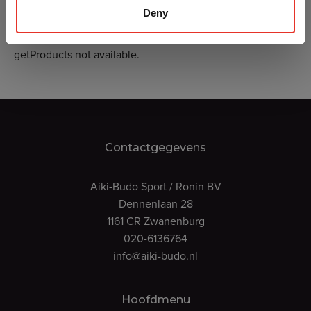
Deny
getProducts not available.
Contactgegevens
Aiki-Budo Sport / Ronin BV
Dennenlaan 28
1161 CR Zwanenburg
020-6136764
info@aiki-budo.nl
Hoofdmenu