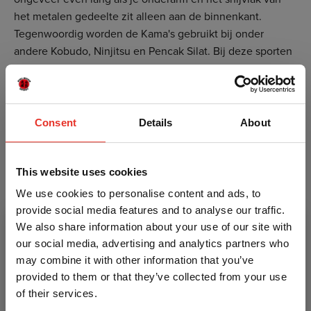
het metalen gedeelte zit alleen aan de binnenkant.
Tegenwoordig worden de Kama's gebruikt bij onder
andere Kobudo, Ninjitsu en Pencak Silat. Bij deze sporten
kan de beweging van een aanval en verdediging
nagebootst worden.
In ons assortiment hebben wij verschillende Kama's, zo
Consent
Details
About
verkopen wij de compleet houten Kama's in 3 kwaliteiten:
Taiwanees, Chinees en Japans hout, maar hebben we ook
de Kama's met metalen blad of met een scherp metalen
This website uses cookies
blad en zelfs een kunststof Kama.
We use cookies to personalise content and ads, to
provide social media features and to analyse our traffic.
Deze Kama wordt per stuk geleverd
We also share information about your use of our site with
our social media, advertising and analytics partners who
Kenmerken
may combine it with other information that you’ve
provided to them or that they’ve collected from your use
of their services.
Merk
Wacoku