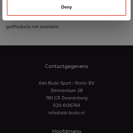
Deny
getProducts not available.
Contactgegevens
Aiki-Budo Sport / Ronin BV
Dennenlaan 28
1161 CR Zwanenburg
020-6136764
info@aiki-budo.nl
Hoofdmenu