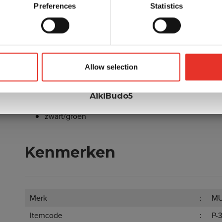
Deze Muay Micro Mesh Boxing Short is leverbaar in de m
Preferences
Statistics
Kleuren
Korting op je eerste bestelling?
Deze Muay Micro Mesh Short is verkrijgbaar in de volgen
uik onderstaande code bij het afrekenen voor 5% korting en be
zwart/blauw
Allow selection
direct op bokshandschoenen, gi's, protectie en nog veel meer.
zwart/rood
zwart/oranje
AikiBudo5
zwart/geel
zwart/groen
Kenmerken
Merk
M
Itemcode
P-