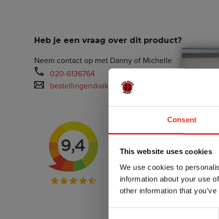
Heb je een vraag over dit product?
Neem contact op met Danny of Michelle
020-6136764
bestellingen@aiki-budo.nl
Consent
This website uses cookies
We use cookies to personalis
information about your use of
other information that you’ve
Consent