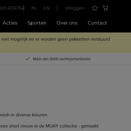
020-6136764
NL
EN
Inloggen
Acties
Sporten
Over ons
Contact
n niet mogelijk en er worden geen pakketten verstuurd
Méér dan 3000 vechtsportartikelen
esh in diverse kleuren.
s deze short nieuw in de MUAY collectie - gemaakt