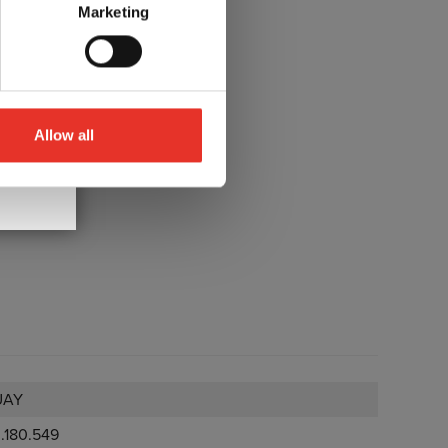
aten XS t/m XL.
Marketing
de kleuren:
spaar
Allow all
UAY
3.180.549