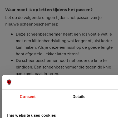
Waar moet ik op letten tijdens het passen?
Let op de volgende dingen tijdens het passen van je
nieuwe scheenbeschermers:
Deze scheenbeschermer heeft een los voetje wat je
met een klittenbandsluiting wat langer of juist korter
kan maken. Als je deze eenmaal op de goede lengte
hebt afgesteld, lekker laten zitten!
De scheenbeschermer hoort net onder de knie te
eindigen. Een scheenbeschermer die tegen de knie
aan komt, gaat irriteren.
De elastieke band onder de voet hoort in het begin
strak te zitten, deze rekt uit op het moment dat je
gaat trainen en zorgt ervoor dat de
Consent
Details
wreefbeschermer niet gaat schuiven.
Klittenbandsluiting aan de achterkant horen met het
uitstekende stuk naar buiten te wijzen, op deze
This website uses cookies