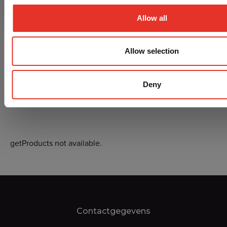
AikiBudo5
Allow all
Allow selection
Deny
getProducts not available.
Contactgegevens