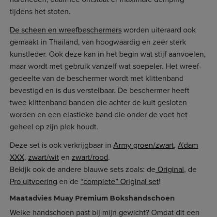
tijdens het stoten.
De scheen en wreefbeschermers
worden uiteraard ook
gemaakt in Thailand, van hoogwaardig en zeer sterk
kunstleder. Ook deze kan in het begin wat stijf aanvoelen,
maar wordt met gebruik vanzelf wat soepeler. Het wreef-
gedeelte van de beschermer wordt met klittenband
bevestigd en is dus verstelbaar. De beschermer heeft
twee klittenband banden die achter de kuit gesloten
worden en een elastieke band die onder de voet het
geheel op zijn plek houdt.
Deze set is ook verkrijgbaar in
Army groen/zwart
,
A'dam
XXX
,
zwart/wit
en
zwart/rood
.
Bekijk ook de andere blauwe sets zoals: de
Original
, de
Pro uitvoering
en de
“complete” Original set
!
Maatadvies Muay Premium Bokshandschoen
Welke handschoen past bij mijn gewicht? Omdat dit een