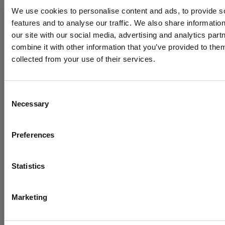
manier heb je tijdens je training geen last van het
We use cookies to personalise content and ads, to provide s
eventueel uitstekende stuk(je). En trap je zelf niet
features and to analyse our traffic. We also share informatio
de hele tijd je klittenband los.
our site with our social media, advertising and analytics pa
combine it with other information that you’ve provided to them
Kenmerken
collected from your use of their services.
Consent
Merk
MUAY
Necessary
Selection
Itemcode
P-3.250.401Bset
Materiaal
Leer,Kunstleer
Preferences
Heb je een vraag over dit product?
Statistics
Korting op je eerste bestelling
Neem contact op met Danny of Michelle
Gebruik onderstaande code bij het afrekenen voor 5% kor
Marketing
020-6136764
direct op bokshandschoenen, gi's, protectie en nog 
bestellingen@aiki-budo.nl