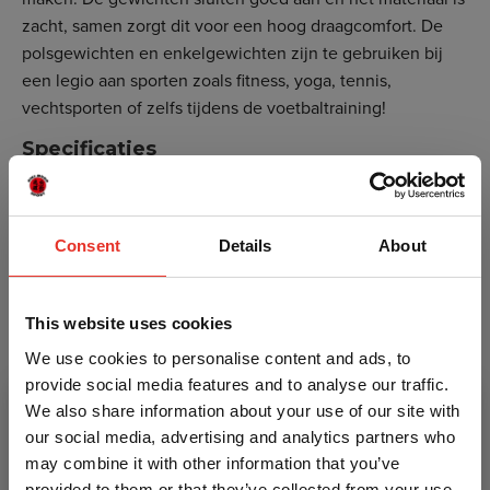
zacht, samen zorgt dit voor een hoog draagcomfort. De
polsgewichten en enkelgewichten zijn te gebruiken bij
een legio aan sporten zoals fitness, yoga, tennis,
vechtsporten of zelfs tijdens de voetbaltraining!
Specificaties
Afmetingen (LBH): 28 x 15 x 8 cm.
Gewicht: 2 x 1 kg.
Maat: One-size
Consent
Details
About
Klittenbandsluiting
Kleur: Grijs-zwart
Materiaal: Neopreen
This website uses cookies
Ook verkrijgbaar in 2 x 0,5 kg of 2 x 2,25 kg
We use cookies to personalise content and ads, to
provide social media features and to analyse our traffic.
Liever met een heel vest trainen, wat je kunt opbouwen
We also share information about your use of our site with
tot 10, 20 of zelfs 30 kilo? Kijk dan eens bij onze
our social media, advertising and analytics partners who
gewichtsvesten
.
may combine it with other information that you’ve
provided to them or that they’ve collected from your use