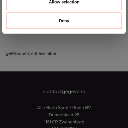
Allow selection
Deny
getProducts not available.
Contactgegevens
Aiki-Budo Sport / Ronin BV
Dennenlaan 28
1161 CR Zwanenburg