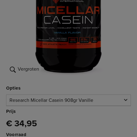
Vergroten
Opties
Research Micellar Casein 908gr Vanille
Research
Prijs
Micellar Casein
€ 34,95
Niet op voorraad
908gr Vanille
€ 34,95
3.801.007
Voorraad