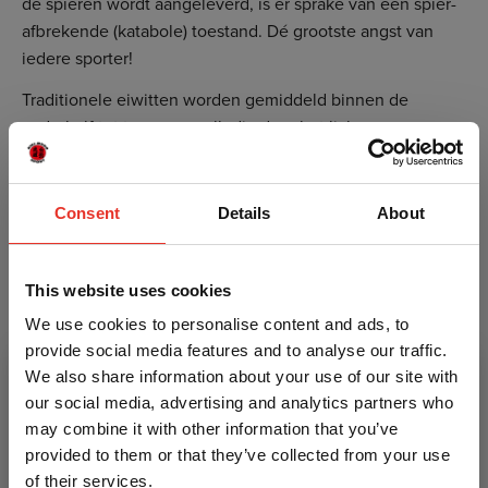
de spieren wordt aangeleverd, is er sprake van een spier-
afbrekende (katabole) toestand. Dé grootste angst van
iedere sporter!
Traditionele eiwitten worden gemiddeld binnen de
anderhalf tot twee uur volledig door het lichaam
opgenomen. Perfect als je tijdens of direct na het trainen
een shake wilt nemen, maar niet als je gedurende je
nachtrust ook extra wilt herstellen. Caseïne eiwitten
Consent
Details
About
worden langzaam door je lichaam opgenomen, waardoor
je lichaam dus voor een langere periode van eiwitten
wordt voorzien. Hierdoor is Reasearch International
This website uses cookies
Micellar Casein ideaal om in te nemen voor het slapen,
We use cookies to personalise content and ads, to
want de gehele nacht blijft je lichaam voorzien van
provide social media features and to analyse our traffic.
essentiële eiwitten die je spier herstel bevorderen en
We also share information about your use of our site with
helpen de spiermassa beter op te bouwen.
our social media, advertising and analytics partners who
may combine it with other information that you’ve
Waarschuwing:
Dit voedingssupplement is niet geschikt
provided to them or that they’ve collected from your use
voor kinderen tot en met 17 jaar. Een voedingssupplement
of their services.