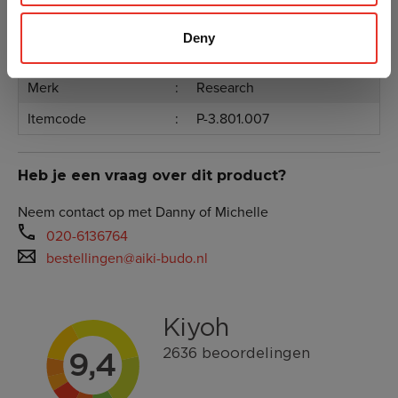
Kenmerken
Deny
Merk
Research
Itemcode
P-3.801.007
Heb je een vraag over dit product?
Neem contact op met Danny of Michelle
020-6136764
bestellingen@aiki-budo.nl