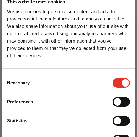
Investeer in je trainingsroutine met de Ronin Digitale
This website uses cookies
Timer en ervaar de voordelen van een goed
We use cookies to personalise content and ads, to
gestructureerde en tijdgebonden workout. Of je nu traint
provide social media features and to analyse our traffic.
in een sportschool of je eigen thuisgym, deze timer helpt
We also share information about your use of our site with
je om je doelen te bereiken en je prestaties te verbeteren.
our social media, advertising and analytics partners who
may combine it with other information that you’ve
Specificaties
provided to them or that they’ve collected from your use
Instelbare trainingstijd: 2 of 3 minuten
of their services.
Instelbaar rustmoment: 30 of 60 seconden
Aantal rondes instelbaar
Hard en duidelijk geluid wat zelfs in een drukke zaal
Consent
Necessary
hoorbaar is
Selection
Duidelijk zichtbare digitale timer
Preferences
Kenmerken
Korting op je eerste bestelling?
Statistics
Gebruik onderstaande code bij het afrekenen voor 5%
korting en bespaar direct op bokshandschoenen, gi's,
Merk
Ronin Fight-Gear