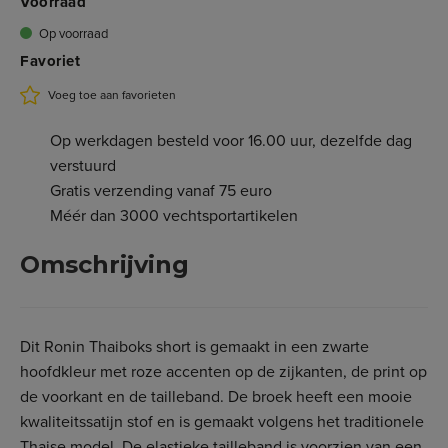
Voorraad
3.180.070XS
S - Zwart,Roze
Op voorraad
€ 24,95
Op voorraad
3.180.070S
Favoriet
M - Zwart,Roze
€ 24,95
Op voorraad
Voeg toe aan favorieten
3.180.070M
L - Zwart,Roze
€ 24,95
Op voorraad
Op werkdagen besteld voor 16.00 uur, dezelfde dag
3.180.070L
verstuurd
XL - Zwart,Roze
€ 24,95
Niet op voorraad
Gratis verzending vanaf 75 euro
3.180.070XL
Méér dan 3000 vechtsportartikelen
Omschrijving
Dit Ronin Thaiboks short is gemaakt in een zwarte
hoofdkleur met roze accenten op de zijkanten, de print op
de voorkant en de tailleband. De broek heeft een mooie
kwaliteitssatijn stof en is gemaakt volgens het traditionele
Thaise model. De elastieke tailleband is voorzien van een