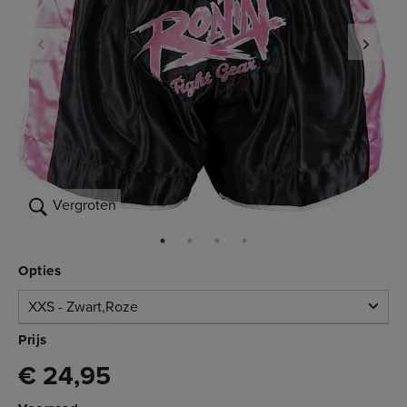
Vergroten
Opties
XXS - Zwart,Roze
XXS -
Prijs
Zwart,Roze
€ 24,95
Op voorraad
€ 24,95
3.180.070XXS
XS - Zwart,Roze
€ 24,95
Op voorraad