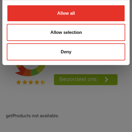
Neem contact op met Danny of Michelle
Allow all
020-6136764
bestellingen@aiki-budo.nl
Allow selection
Deny
getProducts not available.