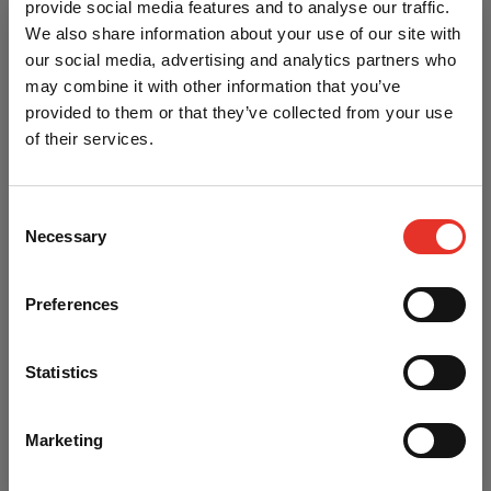
provide social media features and to analyse our traffic.
Deze short is leverbaar in de maten XXS t/m XL. Let op:
We also share information about your use of our site with
deze short valt klein, bestel een maat groter dan je
our social media, advertising and analytics partners who
normaal draagt!
may combine it with other information that you’ve
provided to them or that they’ve collected from your use
Kleuren
of their services.
Deze short is ook verkrijgbaar in de kleuren oranje/grijs en
roze/grijs.
Consent
Kenmerken
Necessary
Selection
Preferences
Merk
Ronin Fight-Gear
Korting op je eerste bestelling?
Itemcode
P-3.180.070
Statistics
Gebruik onderstaande code bij het afrekenen voor 5%
korting en bespaar direct op bokshandschoenen, gi's,
Materiaal
Polyester
protectie en nog veel meer.
Marketing
AikiBudo5
Heb je een vraag over dit product?