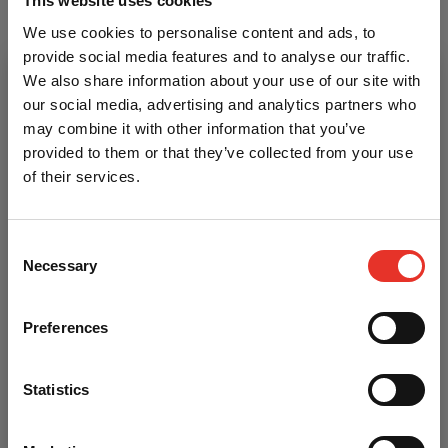
This website uses cookies
Itemcode
P-3.180.114
We use cookies to personalise content and ads, to
Materiaal
Polyesther elastan
provide social media features and to analyse our traffic.
We also share information about your use of our site with
our social media, advertising and analytics partners who
Heb je een vraag over dit product?
may combine it with other information that you’ve
provided to them or that they’ve collected from your use
Neem contact op met Danny of Michelle
of their services.
020-6136764
bestellingen@aiki-budo.nl
Consent
Necessary
Selection
Preferences
Korting op je eerste bestelling?
Statistics
Gebruik onderstaande code bij het afrekenen voor 5%
korting en bespaar direct op bokshandschoenen, gi's,
protectie en nog veel meer.