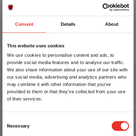
elkaar niet raken bij het sluiten van de tas.
Specificaties
kleur: zwart, met een rode binnenkant
Consent
Details
About
materiaal: kunstleer
materiaal binnenkant: vilt
geschikt voor 2 Sai's
This website uses cookies
wordt geleverd zonder Sai
We use cookies to personalise content and ads, to
provide social media features and to analyse our traffic.
Kenmerken
We also share information about your use of our site with
our social media, advertising and analytics partners who
may combine it with other information that you’ve
provided to them or that they’ve collected from your use
Itemcode
P-3.006.015
of their services.
Materiaal
Vinyl
Consent
Heb je een vraag over dit product?
Necessary
Selection