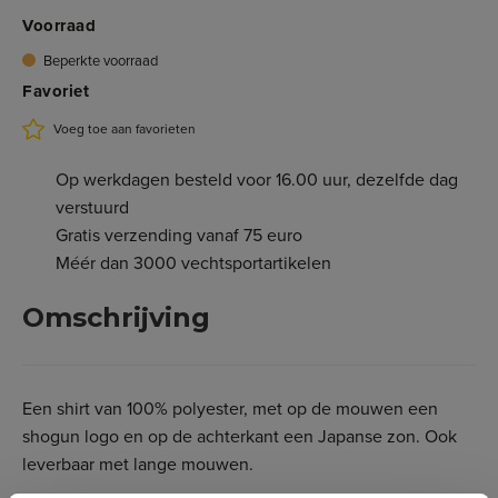
Voorraad
L - Zwart
€ 34,94
Op voorraad
€ 24,47
3.190.050L
Beperkte voorraad
Favoriet
XL - Zwart
€ 34,94
Beperkte voorraad
€ 24,47
3.190.050XL
Voeg toe aan favorieten
Op werkdagen besteld voor 16.00 uur, dezelfde dag
verstuurd
Gratis verzending vanaf 75 euro
Méér dan 3000 vechtsportartikelen
Omschrijving
Een shirt van 100% polyester, met op de mouwen een
shogun logo en op de achterkant een Japanse zon. Ook
leverbaar met lange mouwen.