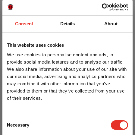
Wasvoorschrift
Het Shogun shirt kan gewassen voor op maximaal 30
graden en het mag niet in de droger. Heter wassen of toch
Consent
Details
About
in de droger doen is op eigen risico, het kan toch gevolg
hebben dat het shirt zijn pasvorm verliest.
This website uses cookies
Kenmerken
We use cookies to personalise content and ads, to
provide social media features and to analyse our traffic.
We also share information about your use of our site with
Merk
Shogun
our social media, advertising and analytics partners who
may combine it with other information that you’ve
Itemcode
P-3.190.050
provided to them or that they’ve collected from your use
Materiaal
Polyester
of their services.
Heb je een vraag over dit product?
Consent
Necessary
Selection
Neem contact op met Danny of Michelle