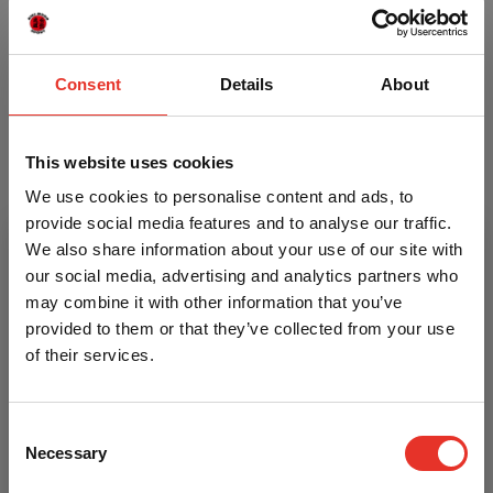
gedeelte voor extra comfort en zijn gemakkelijk aan
iedere stang boven het hoofd vast te maken.
Consent
Details
About
Omtrek: 155 cm | Breedte: 7,5 cm
De Hanging Abs hebben een extra verstevigd gedeelte
met een afmeting van 36 x 8,5 cm.
This website uses cookies
We use cookies to personalise content and ads, to
Kenmerken
provide social media features and to analyse our traffic.
We also share information about your use of our site with
our social media, advertising and analytics partners who
Merk
Stroops
may combine it with other information that you’ve
provided to them or that they’ve collected from your use
Itemcode
P-3.001.136
of their services.
Materiaal
Polyester
Consent
Heb je een vraag over dit product?
Necessary
Selection