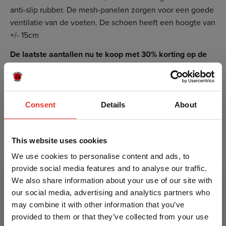
anti-slip rubber. De mesh-panelen zorgen voor een goede
ventilatie van de voeten. De schoen heeft een hoogte van
+/- 15cm
De laatste aantallen nu te koop met 30% korting op de
verkoopprijs! OP=OP
Voor wie zijn de Title Charged Boksschoenen
Zwart/Rood geschikt?
Consent
Details
About
De schoenen zijn geschikt voor zowel de beginnende
bokser als er ervaren professional.
Voordelen van de Title Charged Boksschoenen
This website uses cookies
Zwart/Rood
We use cookies to personalise content and ads, to
Gemaakt van leer
provide social media features and to analyse our traffic.
Kleur: zwart/rood
We also share information about your use of our site with
Goede ventilatie
our social media, advertising and analytics partners who
Anti slip laag
may combine it with other information that you’ve
provided to them or that they’ve collected from your use
Kenmerken