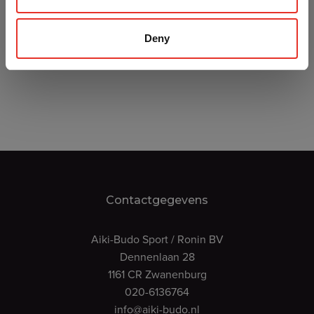
Deny
Contactgegevens
Aiki-Budo Sport / Ronin BV
Dennenlaan 28
1161 CR Zwanenburg
020-6136764
info@aiki-budo.nl