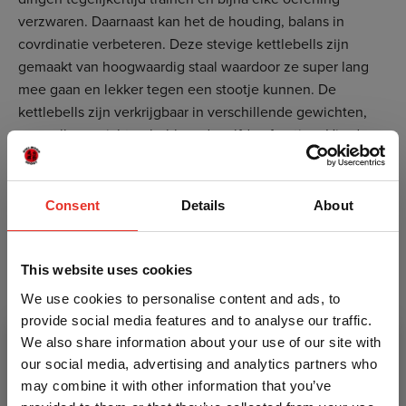
verzwaren. Daarnaast kan het de houding, balans in
covrdinatie verbeteren. Deze stevige kettlebells zijn
gemaakt van hoogwaardig staal waardoor ze super lang
mee gaan en lekker tegen een stootje kunnen. De
kettlebells zijn verkrijgbaar in verschillende gewichten,
maar alle gewichten hebben dezelfde afmeting. Hierdoor
liggen ze allemaal even fijn in de hand en train jij lekker
verder, ongeacht het gewicht!
Consent
Details
About
Specificaties
Universeel inzetbaar bij en legio aan oefeningen
Alle gewichten hebben dezelfde afmetingen
This website uses cookies
Gemaakt van staal, stevig en gaat lang mee
We use cookies to personalise content and ads, to
Ligt fijn in de hand door een brede en stevige greep
provide social media features and to analyse our traffic.
Ideaal voor zowel thuis als in de sportschool
We also share information about your use of our site with
Verkrijgbaar in de gewichten 8KG, 12KG, 16KG en
our social media, advertising and analytics partners who
20KG
may combine it with other information that you’ve