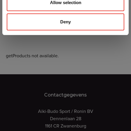
Allow selection
Deny
getProducts not available.
Contactgegevens
Aiki-Budo Sport / Ronin BV
Dennenlaan 28
1161 CR Zwanenburg