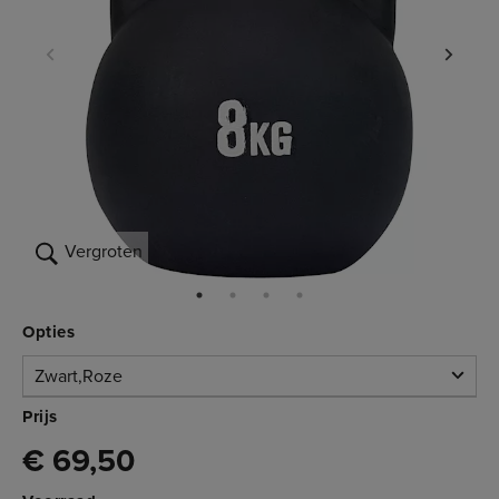
Vergroten
Opties
Zwart,Roze
Zwart,Roze
Prijs
€ 69,50
Niet op voorraad
3.004.308C
€ 69,50