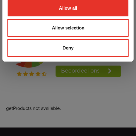
020-6136764
Allow all
bestellingen@aiki-budo.nl
Allow selection
Deny
getProducts not available.