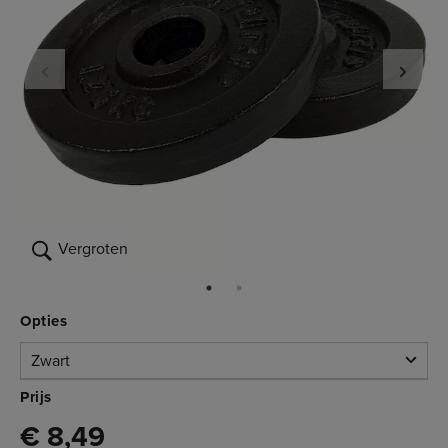
Vergroten
Opties
Zwart
Zwart
Prijs
€ 8,49
Beperkte voorraad
3.002.021
€ 8,49