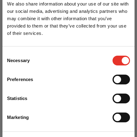
Dikte: 2 cm.
We also share information about your use of our site with
Set van 2 halterschijven van elk 1,25 kg.
our social media, advertising and analytics partners who
Totale gewicht: 2,5 kg.
may combine it with other information that you’ve
Kleur: Zwart
provided to them or that they’ve collected from your use
Materiaal: Gietijzer
of their services.
Verschillende gewichten leverbaar
Kenmerken
Consent
Necessary
Selection
Preferences
Merk
Tunturi
Korting op je eerste bestelling?
Itemcode
P-3.002.021
Statistics
Gebruik onderstaande code bij het afrekenen voor 5%
Materiaal
Gietijzer
korting en bespaar direct op bokshandschoenen, gi's,
protectie en nog veel meer.
Marketing
Heb je een vraag over dit product?
AikiBudo5
Neem contact op met Danny of Michelle